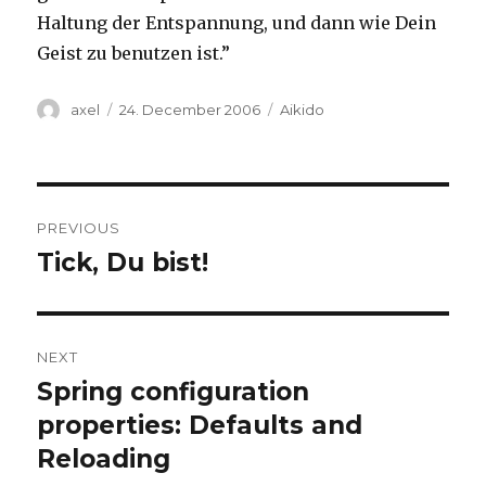
Haltung der Entspannung, und dann wie Dein
Geist zu benutzen ist.”
Author
Posted
Categories
axel
24. December 2006
Aikido
on
Post
PREVIOUS
navigation
Tick, Du bist!
Previous
post:
NEXT
Spring configuration
Next
post:
properties: Defaults and
Reloading