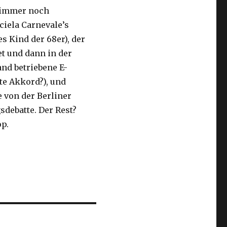
r immer noch
iela Carnevale’s
s Kind der 68er), der
t und dann in der
and betriebene E-
te Akkord?), und
 von der Berliner
sdebatte. Der Rest?
op.