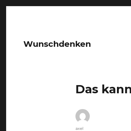
Wunschdenken
Das kann
Author
axel