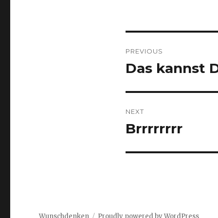
Post
PREVIOUS
navigation
Das kannst D
Previous
post:
NEXT
Brrrrrrrr
Next
post:
Wunschdenken
Proudly powered by WordPress