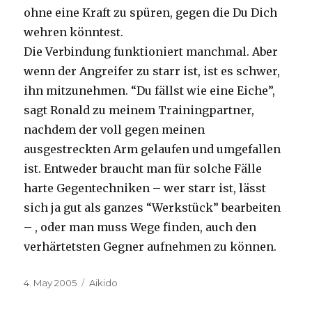
ohne eine Kraft zu spüren, gegen die Du Dich
wehren könntest.
Die Verbindung funktioniert manchmal. Aber
wenn der Angreifer zu starr ist, ist es schwer,
ihn mitzunehmen. “Du fällst wie eine Eiche”,
sagt Ronald zu meinem Trainingpartner,
nachdem der voll gegen meinen
ausgestreckten Arm gelaufen und umgefallen
ist. Entweder braucht man für solche Fälle
harte Gegentechniken – wer starr ist, lässt
sich ja gut als ganzes “Werkstück” bearbeiten
– , oder man muss Wege finden, auch den
verhärtetsten Gegner aufnehmen zu können.
Posted
Categories
4. May 2005
Aikido
on