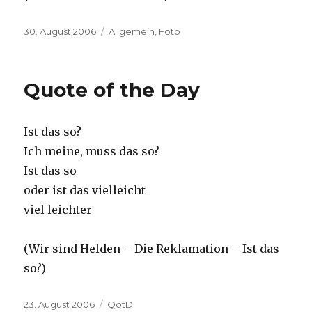
Posted
Categories
30. August 2006
Allgemein
,
Foto
on
Quote of the Day
Ist das so?
Ich meine, muss das so?
Ist das so
oder ist das vielleicht
viel leichter
(Wir sind Helden – Die Reklamation – Ist das
so?)
Posted
Categories
23. August 2006
QotD