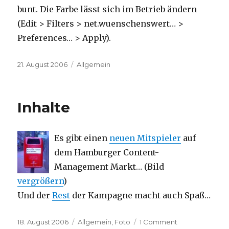
bunt. Die Farbe lässt sich im Betrieb ändern
(Edit > Filters > net.wuenschenswert… >
Preferences… > Apply).
Posted
Categories
21. August 2006
Allgemein
on
Inhalte
Es gibt einen
neuen Mitspieler
auf
dem Hamburger Content-
Management Markt… (Bild
vergrößern
)
Und der
Rest
der Kampagne macht auch Spaß…
Posted
Categories
on
18. August 2006
Allgemein
,
Foto
1 Comment